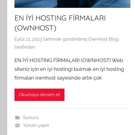
EN İYİ HOSTING FİRMALARI
(OWNHOST)
Eylül 21, 2023
tarihinde gönderilmiş
OwnHost Blog
tarafından
EN İYİ HOSTING FİRMALARI (OWNHOST) Web
siteniz için en iyi hostingi bulmak en iyi hosting
firmaları ownhost sayesinde artık çok
Okumaya devam et
Sunucu
Yorum yapın