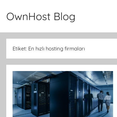
İçeriğe
atla
OwnHost Blog
Etiket:
En hızlı hosting firmaları