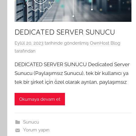
DEDICATED SERVER SUNUCU
Eylül 20, 2023
tarihinde gönderilmiş
OwnHost Blog
tarafından
DEDICATED SERVER SUNUCU Dedicated Server
Sunucu (Paylaşımsız Sunucu), tek bir kullanıcı ya
tek bir şirket için özel olarak ayrılan, paylaşımsız
Okumaya devam et
Sunucu
Yorum yapın