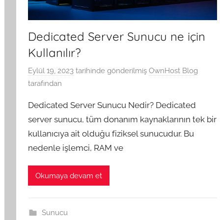
Dedicated Server Sunucu ne için
Kullanılır?
Eylül 19, 2023
tarihinde gönderilmiş
OwnHost Blog
tarafından
Dedicated Server Sunucu Nedir? Dedicated
server sunucu, tüm donanım kaynaklarının tek bir
kullanıcıya ait olduğu fiziksel sunucudur. Bu
nedenle işlemci, RAM ve
Okumaya devam et
Sunucu