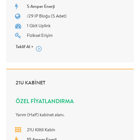
5 Amper Enerji
/29 IP Bloğu (5 Adet)
1 Gbit Uplink
Fiziksel Erişim
Teklif Al +
21U KABİNET
ÖZEL FİYATLANDIRMA
Yarım (Half) kabinet alanı.
21U Kilitli Kabin
10 Amper Enerji