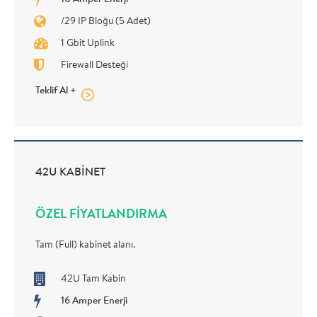
/29 IP Bloğu (5 Adet)
1 Gbit Uplink
Firewall Desteği
Teklif Al +
42U KABİNET
ÖZEL FİYATLANDIRMA
Tam (Full) kabinet alanı.
42U Tam Kabin
16 Amper Enerji