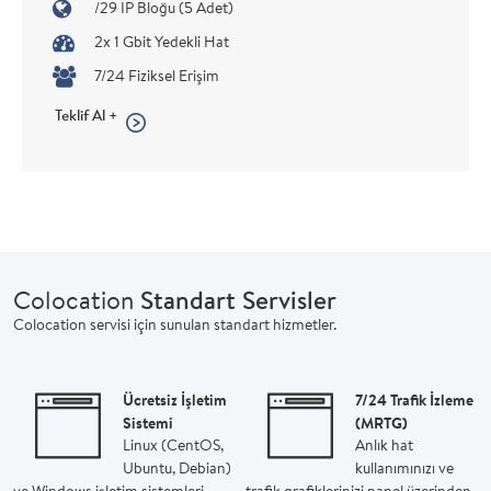
/29 IP Bloğu (5 Adet)
2x 1 Gbit Yedekli Hat
7/24 Fiziksel Erişim
Teklif Al +
Colocation
Standart Servisler
Colocation servisi için sunulan standart hizmetler.
Ücretsiz İşletim
7/24 Trafik İzleme
Sistemi
(MRTG)
Linux (CentOS,
Anlık hat
Ubuntu, Debian)
kullanımınızı ve
ve Windows işletim sistemleri
trafik grafiklerinizi panel üzerinden