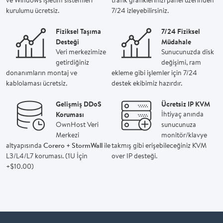
kurulumu ücretsiz.
7/24 izleyebilirsiniz.
Fiziksel Taşıma
7/24 Fiziksel
Desteği
Müdahale
Veri merkezimize
Sunucunuzda disk
getirdiğiniz
değişimi, ram
donanımların montaj ve
ekleme gibi işlemler için 7/24
kablolaması ücretsiz.
destek ekibimiz hazırdır.
Gelişmiş DDoS
Ücretsiz IP KVM
Koruması
İhtiyaç anında
OwnHost Veri
sunucunuza
Merkezi
monitör/klavye
altyapısında
Corero + StormWall
ile
takmış gibi erişebileceğiniz KVM
L3/L4/L7 koruması. (1U İçin
over IP desteği.
+
$10.00
)