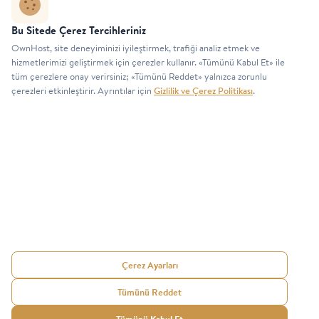
Zero Trust güvenlik politikamız, fiziksel ve ağ güvenliği, şifreleme
Bu Sitede Çerez Tercihleriniz
ve responsible disclosure süreçlerimizi inceleyin.
OwnHost, site deneyiminizi iyileştirmek, trafiği analiz etmek ve
Güvenlik Politikası
hizmetlerimizi geliştirmek için çerezler kullanır. «Tümünü Kabul Et» ile
tüm çerezlere onay verirsiniz; «Tümünü Reddet» yalnızca zorunlu
çerezleri etkinleştirir. Ayrıntılar için
Gizlilik ve Çerez Politikası
.
Duyuru ve yeniliklerden haberdar olmak için listemize katılın.
GÖNDER
Çerez Ayarları
© 2026 OwnHost
Kullanıcı Hizmet ve Satış Sözleşmesi
—
İnternet Hizmetleri.
Gizlilik ve Güvenlik Politikası
—
İade ve
Tümünü Reddet
Tüm hakları
Değişim Şartları
—
Looking Glass
—
saklıdır.
llms.txt (AI)
—
llms-full.txt (AI)
—