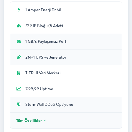
1 Amper Enerji Dahil
/29 IP Bloğu (5 Adet)
1 GB/s Paylaşımsız Port
2N+1 UPS ve Jeneratör
TIER III Veri Merkezi
%99,99 Uptime
StormWall DDoS Opsiyonu
Tüm Özellikler