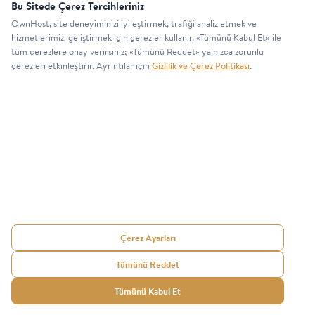
Bu Sitede Çerez Tercihleriniz
ve responsible disclosure süreçlerimizi inceleyin.
OwnHost, site deneyiminizi iyileştirmek, trafiği analiz etmek ve
Güvenlik Politikası
hizmetlerimizi geliştirmek için çerezler kullanır. «Tümünü Kabul Et» ile
tüm çerezlere onay verirsiniz; «Tümünü Reddet» yalnızca zorunlu
çerezleri etkinleştirir. Ayrıntılar için
Gizlilik ve Çerez Politikası
.
Duyuru ve yeniliklerden haberdar olmak için listemize katılın.
GÖNDER
Çerez Ayarları
© 2026 OwnHost
Kullanıcı Hizmet ve Satış Sözleşmesi
—
İnternet Hizmetleri.
Gizlilik ve Güvenlik Politikası
—
İade ve
Tümünü Reddet
Tüm hakları
Değişim Şartları
—
Looking Glass
—
saklıdır.
llms.txt (AI)
—
llms-full.txt (AI)
—
Tümünü Kabul Et
Çerez Ayarları