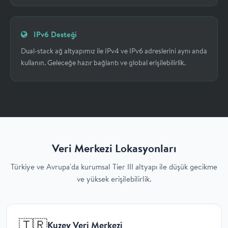
IPv6 Desteği
Dual-stack ağ altyapımız ile IPv4 ve IPv6 adreslerini aynı anda
kullanın. Geleceğe hazır bağlantı ve global erişilebilirlik.
Veri Merkezi Lokasyonları
Türkiye ve Avrupa'da kurumsal Tier III altyapı ile düşük gecikme
ve yüksek erişilebilirlik.
🇹🇷
Kuzey Veri Merkezi