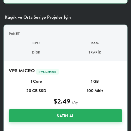
Küçük ve Orta Seviye Projeler İçin
PAKET
CPU
RAM
DISK
TRAFIK
VPS MICRO
IPv6 Destekli
1 Core
1 GB
20 GB SSD
100 Mbit
$2.49
/Ay
SATIN AL