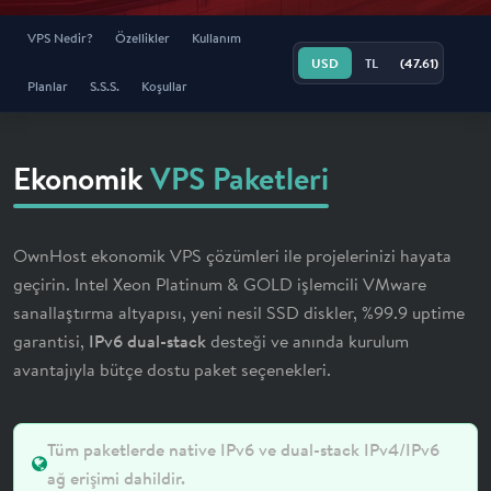
WORDPRESS HOSTİNG
KURUMSAL
SERVER BUILDER
LOADBALANCER
YERLİ E-POSTA
SSL SERTİFİKALARI
VPS Nedir?
Özellikler
Kullanım
(47.61)
USD
TL
RESELLER HOSTİNG
CLOUD COMPARE
ALTYAPIMIZ
ANTİSPAM & ANTİVİRÜS
ALTYAPIMIZ
Planlar
S.S.S.
Koşullar
ETRN SERVİSİ
SLA
Ekonomik
VPS Paketleri
HAZIR SİTE
GÜVENLİK
OwnHost ekonomik VPS çözümleri ile projelerinizi hayata
HAKKIMIZDA
geçirin. Intel Xeon Platinum & GOLD işlemcili VMware
sanallaştırma altyapısı, yeni nesil SSD diskler, %99.9 uptime
garantisi,
IPv6 dual-stack
desteği ve anında kurulum
KULLANIM ŞARTLARI
avantajıyla bütçe dostu paket seçenekleri.
KVK BİLGİLENDİRME
Tüm paketlerde native IPv6 ve dual-stack IPv4/IPv6
ağ erişimi dahildir.
İLETİŞİM