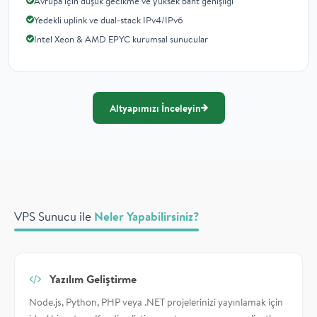
Avrupa için düşük gecikme ve yüksek bant genişliği
Yedekli uplink ve dual-stack IPv4/IPv6
Intel Xeon & AMD EPYC kurumsal sunucular
Altyapımızı İnceleyin
VPS Sunucu ile
Neler Yapabilirsiniz?
Yazılım Geliştirme
Node.js, Python, PHP veya .NET projelerinizi yayınlamak için