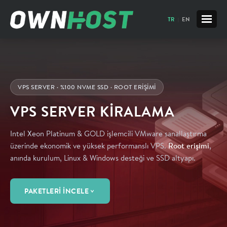
TR
EN
|
MÜŞTERİ PANELİ
WEB HOSTİNG
VPS SERVER · %100 NVME SSD · ROOT ERIŞIMI
VPS SERVER KİRALAMA
SUNUCU
Intel Xeon Platinum & GOLD işlemcili VMware sanallaştırma
LİNUX HOSTİNG
VERİ MERKEZİ
CLOUD SERVER
Root erişimi
üzerinde ekonomik ve yüksek performanslı VPS.
,
anında kurulum, Linux & Windows desteği ve SSD altyapı.
WİNDOWS HOSTİNG
E-POSTA
VPS SERVER
SUNUCU BARINDIRMA
PAKETLERI İNCELE
KURUMSAL HOSTİNG
DİĞER HİZMETLER
DEDİCATED SERVER
DISASTER RECOVERY
KURUMSAL E-POSTA