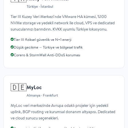
Türkiye · İstanbul
Tier III Kuzey Veri Merkezi'nde VMware HA kümesi, %100
NVMe storage ve yedekli network ile cloud, VPS ve dedicated
sunucularınızı barındırın. KVKK uyumlu Türkiye lokasyonu.
Tier III fiziksel güvenlik ve N+1 enerji
Düşük gecikme — Türkiye ve bölgesel trafik
Corero & StormWall Anti-DDoS koruması
🇩🇪
MyLoc
Almanya · Frankfurt
MyLoc veri merkezinde Avrupa odaklı projeler için yedekli
uplink, BGP routing ve kurumsal donanım altyapısı. Dedicated
ve cloud sunucu seçenekleri.