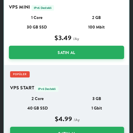
VPS MINI
IPv6 Destekli
1 Core
2 GB
30 GB SSD
100 Mbit
$3.49
/Ay
SATIN AL
POPÜLER
VPS START
IPv6 Destekli
2 Core
3 GB
40 GB SSD
1 Gbit
$4.99
/Ay