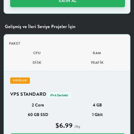
SATIN AL
Gelişmiş ve İleri Seviye Projeler İçin
PAKET
CPU
RAM
DISK
TRAFIK
POPÜLER
VPS STANDARD
IPv6 Destekli
2 Core
4 GB
60 GB SSD
1 Gbit
$6.99
/Ay