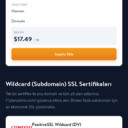
Hemen
Domain
$
21.99
$
17.49
/ Yıl
Sepete Ekle
Wildcard (Subdomain) SSL Sertifikaları
Tek bir sertifika ile ana domain ve tüm alt alan adlarınızı
(*.alanadiniz.com) güvence altına alın. Birden fazla subdomain için
en ekonomik SSL çözümüdür.
PositiveSSL Wildcard (DV)