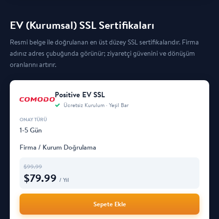
EV (Kurumsal) SSL Sertifikaları
Resmi belge ile doğrulanan en üst düzey SSL sertifikalarıdır. Firma
adınız adres çubuğunda görünür; ziyaretçi güvenini ve dönüşüm
oranlarını artırır.
Positive EV SSL
Ücretsiz Kurulum · Yeşil Bar
1-5 Gün
Firma / Kurum Doğrulama
$
99.99
$
79.99
/ Yıl
Sepete Ekle