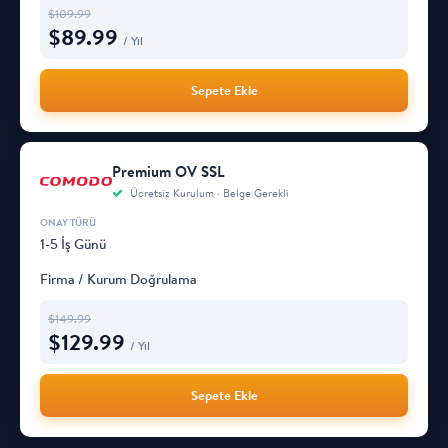
$
109.99
$
89.99
/ Yıl
Sepete Ekle
Premium OV SSL
Ücretsiz Kurulum · Belge Gerekli
1-5 İş Günü
Firma / Kurum Doğrulama
$
149.99
$
129.99
/ Yıl
Sepete Ekle