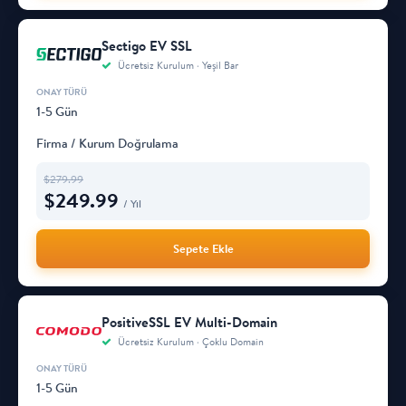
Sectigo EV SSL
Ücretsiz Kurulum · Yeşil Bar
1-5 Gün
Firma / Kurum Doğrulama
$
279.99
$
249.99
/ Yıl
Sepete Ekle
PositiveSSL EV Multi-Domain
Ücretsiz Kurulum · Çoklu Domain
1-5 Gün