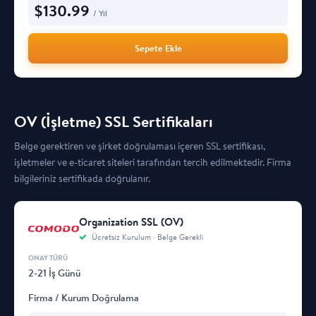
$
130.99
/ Yıl
Sepete Ekle
OV (İşletme) SSL Sertifikaları
Belge gerektiren ve şirket doğrulaması içeren SSL sertifikası,
işletmeler ve e-ticaret siteleri tarafından tercih edilmektedir. Firma
bilgileriniz sertifikada doğrulanır.
Organization SSL (OV)
Ücretsiz Kurulum · Belge Gerekli
2-21 İş Günü
Firma / Kurum Doğrulama