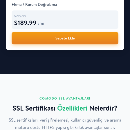
Firma / Kurum Doğrulama
$
219.99
$
189.99
/ Yıl
Sepete Ekle
COMODO SSL AVANTAJLARI
SSL Sertifikası
Özellikleri
Nelerdir?
SSL sertifikaları; veri şifrelemesi, kullanıcı güvenliği ve arama
motoru dostu HTTPS yapısı gibi kritik avantajlar sunar.