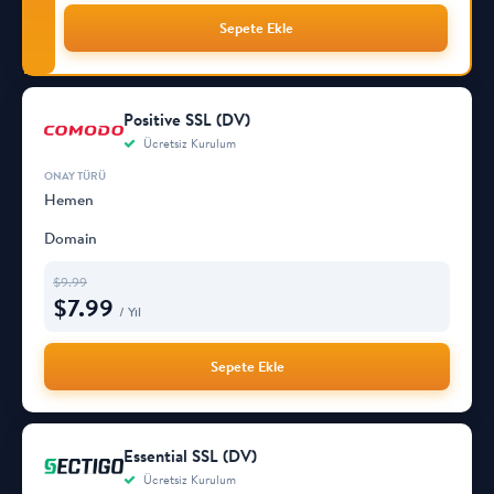
Sepete Ekle
Positive SSL (DV)
Ücretsiz Kurulum
Hemen
Domain
$
9.99
$
7.99
/ Yıl
Sepete Ekle
Essential SSL (DV)
Ücretsiz Kurulum