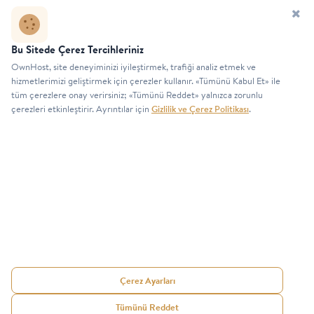
ücretsiz olarak kurulur ve size teslim edilir.
SSL ihtiyaçlarınız için ekstra maliyetlerden kurtulursunuz.
Kurumsal Güvenlik Standartları
Zero Trust güvenlik politikamız, fiziksel ve ağ güvenliği, şifreleme
Bu Sitede Çerez Tercihleriniz
ve responsible disclosure süreçlerimizi inceleyin.
OwnHost, site deneyiminizi iyileştirmek, trafiği analiz etmek ve
Güvenlik Politikası
hizmetlerimizi geliştirmek için çerezler kullanır. «Tümünü Kabul Et» ile
tüm çerezlere onay verirsiniz; «Tümünü Reddet» yalnızca zorunlu
çerezleri etkinleştirir. Ayrıntılar için
Gizlilik ve Çerez Politikası
.
Duyuru ve yeniliklerden haberdar olmak için listemize katılın.
GÖNDER
Çerez Ayarları
© 2026 OwnHost
Kullanıcı Hizmet ve Satış Sözleşmesi
—
İnternet Hizmetleri.
Gizlilik ve Güvenlik Politikası
—
İade ve
Tümünü Reddet